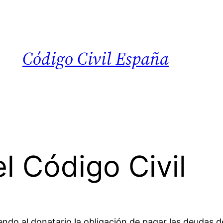
Código Civil España
l Código Civil
ndo al donatario la obligación de pagar las deudas d