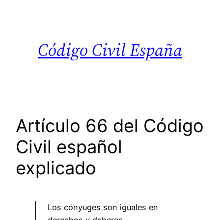
Saltar
al
contenido
Código Civil España
Artículo 66 del Código
Civil español
explicado
Los cónyuges son iguales en
derechos y deberes.