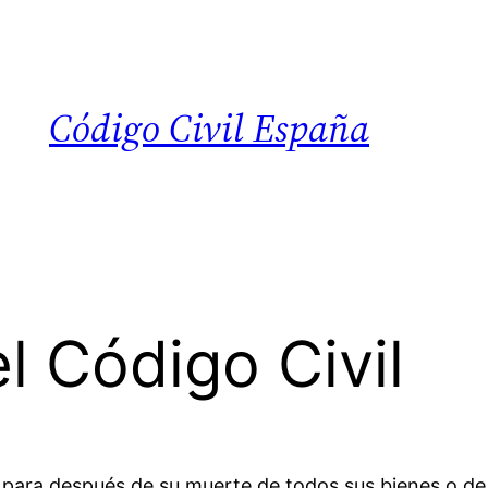
Código Civil España
l Código Civil
 para después de su muerte de todos sus bienes o de 