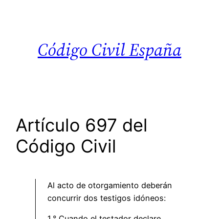
Saltar
al
contenido
Código Civil España
Artículo 697 del
Código Civil
Al acto de otorgamiento deberán
concurrir dos testigos idóneos:
1.° Cuando el testador declare