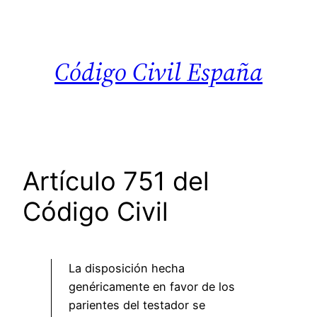
Saltar
al
contenido
Código Civil España
Artículo 751 del
Código Civil
La disposición hecha
genéricamente en favor de los
parientes del testador se