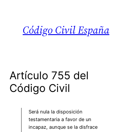
Saltar
al
contenido
Código Civil España
Artículo 755 del
Código Civil
Será nula la disposición
testamentaria a favor de un
incapaz, aunque se la disfrace