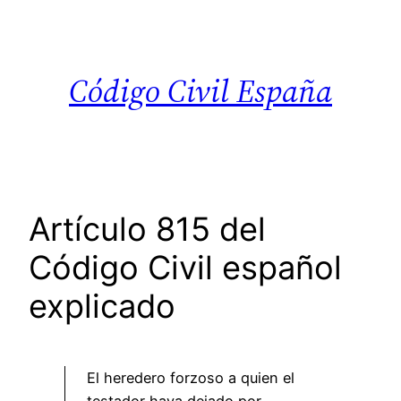
Saltar
al
contenido
Código Civil España
Artículo 815 del
Código Civil español
explicado
El heredero forzoso a quien el
testador haya dejado por