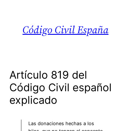
Saltar
al
contenido
Código Civil España
Artículo 819 del
Código Civil español
explicado
Las donaciones hechas a los
hijos, que no tengan el concepto