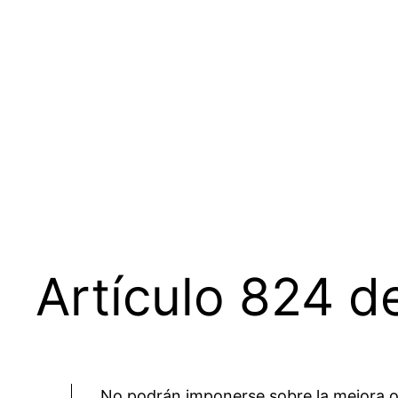
Saltar
al
contenido
Artículo 824 de
No podrán imponerse sobre la mejora ot