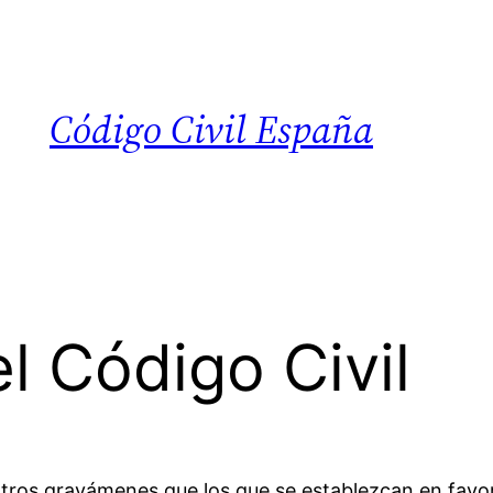
Código Civil España
l Código Civil
ros gravámenes que los que se establezcan en favor 