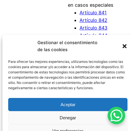
en casos especiales
Artículo 841
Artículo 842
Artículo 843
Artículo 844
Gestionar el consentimiento
Artículo 845
de las cookies
Artículo 846
Artículo 847
Para ofrecer las mejores experiencias, utilizamos tecnologías como las
cookies para almacenar y/o acceder a la información del dispositivo. El
consentimiento de estas tecnologías nos permitirá procesar datos como
el comportamiento de navegación o las identificaciones únicas en este
sitio. No consentir o retirar el consentimiento, puede afectar
negativamente a ciertas características y funciones.
Código Civil España
Aceptar
Aviso Legal
|
Política de Privacidad
|
Política de
Denegar
Cookies
|
Blog
|
Contacto
Ver preferencias