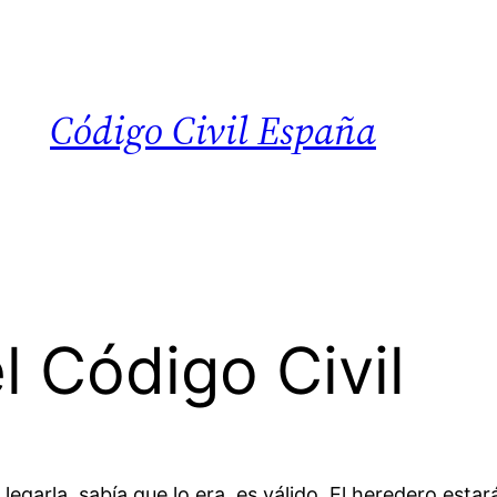
Código Civil España
l Código Civil
l legarla, sabía que lo era, es válido. El heredero estar