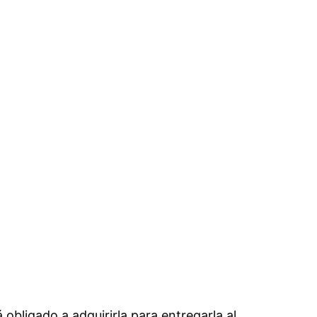
á obligado a adquirirla para entregarla al