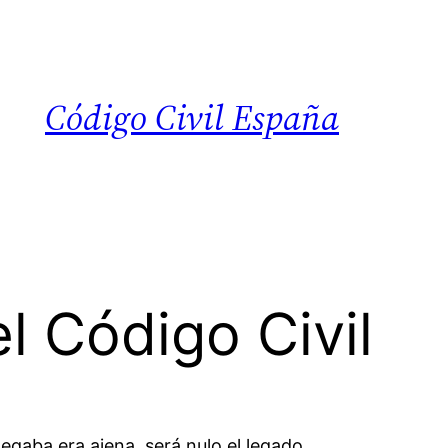
Código Civil España
l Código Civil
legaba era ajena, será nulo el legado.