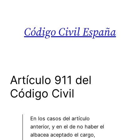
Saltar
al
contenido
Código Civil España
Artículo 911 del
Código Civil
En los casos del artículo
anterior, y en el de no haber el
albacea aceptado el cargo,