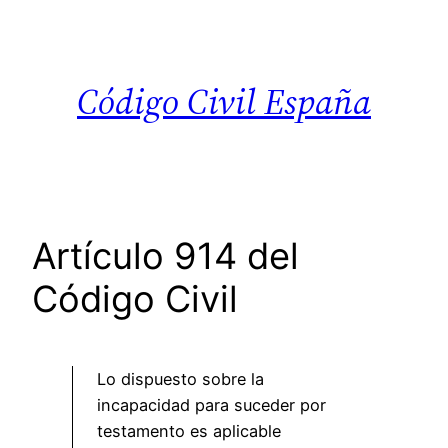
Saltar
al
contenido
Código Civil España
Artículo 914 del
Código Civil
Lo dispuesto sobre la
incapacidad para suceder por
testamento es aplicable