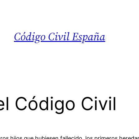
Código Civil España
l Código Civil
ros hijos que hubiesen fallecido, los primeros hered