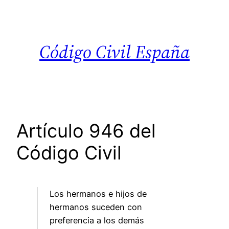
Saltar
al
contenido
Código Civil España
Artículo 946 del
Código Civil
Los hermanos e hijos de
hermanos suceden con
preferencia a los demás