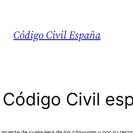
Código Civil España
l Código Civil es
a muerte de cualquiera de los cónyuges y por su recon