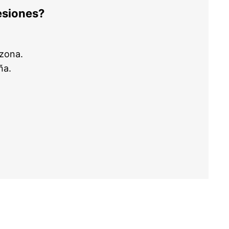
esiones?
zona.
ña.