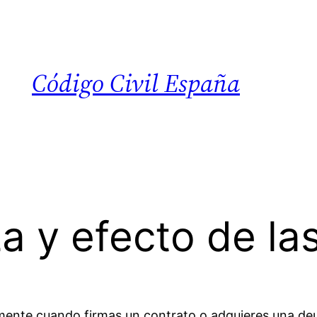
Código Civil España
za y efecto de la
mente cuando firmas un contrato o adquieres una de