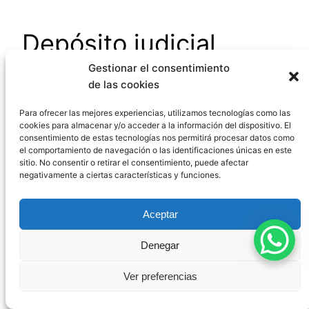
Depósito judicial
Gestionar el consentimiento
de las cookies
El
depósito judicial
es aquel que se constituye
por orden de la autoridad judicial, generalmente
Para ofrecer las mejores experiencias, utilizamos tecnologías como las
cookies para almacenar y/o acceder a la información del dispositivo. El
en el marco de un procedimiento. Se regula
consentimiento de estas tecnologías nos permitirá procesar datos como
principalmente en la Ley de Enjuiciamiento Civil y
el comportamiento de navegación o las identificaciones únicas en este
sitio. No consentir o retirar el consentimiento, puede afectar
presenta características específicas:
negativamente a ciertas características y funciones.
Se constituye por
mandato judicial
, no por
voluntad de las partes.
Aceptar
El depositario es designado por el juez o
Denegar
tribunal.
Genera una
responsabilidad cualificada
Ver preferencias
para el depositario.