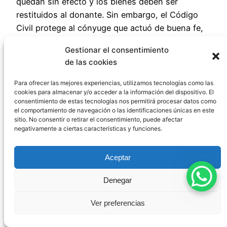
quedan sin efecto y los bienes deben ser
restituidos al donante. Sin embargo, el Código
Civil protege al cónyuge que actuó de buena fe,
permitiéndole conservar los bienes donados si
Gestionar el consentimiento
desconocía la causa de nulidad. Esta protección
de las cookies
se basa en la teoría del matrimonio putativo, que
mantiene ciertos efectos del matrimonio para el
Para ofrecer las mejores experiencias, utilizamos tecnologías como las
cookies para almacenar y/o acceder a la información del dispositivo. El
cónyuge de buena fe a pesar de la declaración de
consentimiento de estas tecnologías nos permitirá procesar datos como
nulidad.
el comportamiento de navegación o las identificaciones únicas en este
sitio. No consentir o retirar el consentimiento, puede afectar
negativamente a ciertas características y funciones.
¿Pueden revocarse las
Aceptar
donaciones por razón
Denegar
de matrimonio en caso
Ver preferencias
de divorcio?