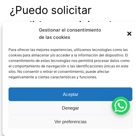
¿Puedo solicitar
medidas provisionales
Gestionar el consentimiento
si tengo una unión de
de las cookies
Para ofrecer las mejores experiencias, utilizamos tecnologías como las
hecho no matrimonial?
cookies para almacenar y/o acceder a la información del dispositivo. El
consentimiento de estas tecnologías nos permitirá procesar datos como
el comportamiento de navegación o las identificaciones únicas en este
sitio. No consentir o retirar el consentimiento, puede afectar
negativamente a ciertas características y funciones.
Sí, es posible
. Aunque las medidas provisionales
reguladas en los artículos 102 a 106 del Código
Civil están previstas específicamente para
Aceptar
matrimonios, la jurisprudencia ha extendido la
Denegar
posibilidad de adoptar medidas similares en
casos de uniones de hecho con hijos comunes.
Ver preferencias
Estas medidas se centrarían principalmente en
aspectos relacionados con los hijos (guarda y