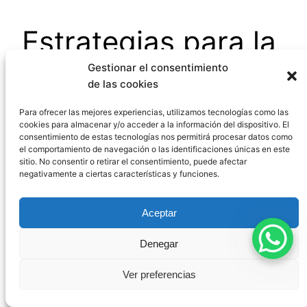
Estrategias para la
redacción de
Gestionar el consentimiento
de las cookies
cláusulas de plazo
Para ofrecer las mejores experiencias, utilizamos tecnologías como las
cookies para almacenar y/o acceder a la información del dispositivo. El
consentimiento de estas tecnologías nos permitirá procesar datos como
el comportamiento de navegación o las identificaciones únicas en este
La correcta redacción de las cláusulas que
sitio. No consentir o retirar el consentimiento, puede afectar
negativamente a ciertas características y funciones.
establecen plazos es fundamental para evitar
conflictos futuros. Basándome en mi experiencia
Aceptar
profesional, recomiendo:
Precisión en la determinación del plazo
:
Denegar
Establecer con claridad la fecha de inicio y
Ver preferencias
vencimiento, evitando términos ambiguos.
Especificar el beneficiario del plazo
: Indicar