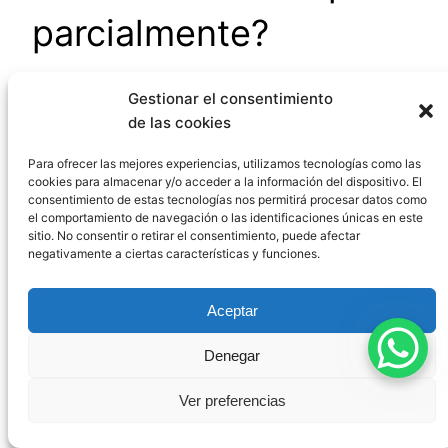
parcialmente?
Gestionar el consentimiento
Nuestro ordenamiento jurídico no contempla
de las cookies
específicamente el cumplimiento parcial de
condiciones. En principio, la condición debe
Para ofrecer las mejores experiencias, utilizamos tecnologías como las
cookies para almacenar y/o acceder a la información del dispositivo. El
cumplirse íntegramente para que produzca
consentimiento de estas tecnologías nos permitirá procesar datos como
efectos. Sin embargo, en la práctica judicial, he
el comportamiento de navegación o las identificaciones únicas en este
observado que los tribunales pueden aplicar
sitio. No consentir o retirar el consentimiento, puede afectar
negativamente a ciertas características y funciones.
criterios de proporcionalidad según las
circunstancias del caso y la voluntad presumible
Aceptar
de las partes.
Denegar
¿Puede el juez
Ver preferencias
modificar una