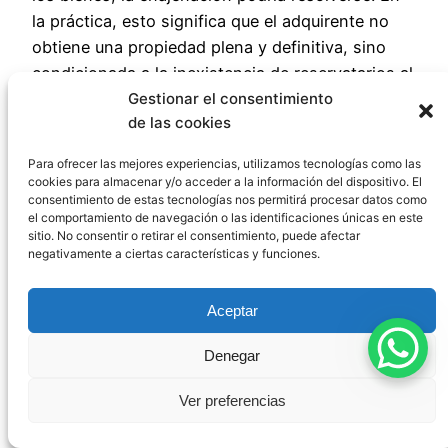
la práctica, esto significa que el adquirente no
obtiene una propiedad plena y definitiva, sino
condicionada a la inexistencia de reservatarios al
fallecimiento del reservista.
Gestionar el consentimiento
de las cookies
¿Qué ocurre si el
Para ofrecer las mejores experiencias, utilizamos tecnologías como las
cookies para almacenar y/o acceder a la información del dispositivo. El
consentimiento de estas tecnologías nos permitirá procesar datos como
reservista no realiza el
el comportamiento de navegación o las identificaciones únicas en este
sitio. No consentir o retirar el consentimiento, puede afectar
negativamente a ciertas características y funciones.
inventario de bienes
reservables?
Aceptar
Denegar
La falta de inventario no elimina la obligación de
Ver preferencias
reservar, pero puede tener consecuencias