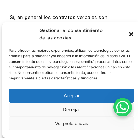
Sí, en general los contratos verbales son
perfectamente válidos y exigibles. El Código Civil
Gestionar el consentimiento
español reconoce el principio de libertad de
de las cookies
forma. Sin embargo, existen excepciones
importantes donde la ley exige forma escrita o
Para ofrecer las mejores experiencias, utilizamos tecnologías como las
cookies para almacenar y/o acceder a la información del dispositivo. El
incluso escritura pública (como en la
consentimiento de estas tecnologías nos permitirá procesar datos como
compraventa de inmuebles para que sea
el comportamiento de navegación o las identificaciones únicas en este
sitio. No consentir o retirar el consentimiento, puede afectar
inscribible en el Registro). El principal problema
negativamente a ciertas características y funciones.
de los contratos verbales no es su validez, sino
su
dificultad probatoria
en caso de conflicto.
Aceptar
¿Qué ocurre si una de
Denegar
Ver preferencias
las partes incumple el