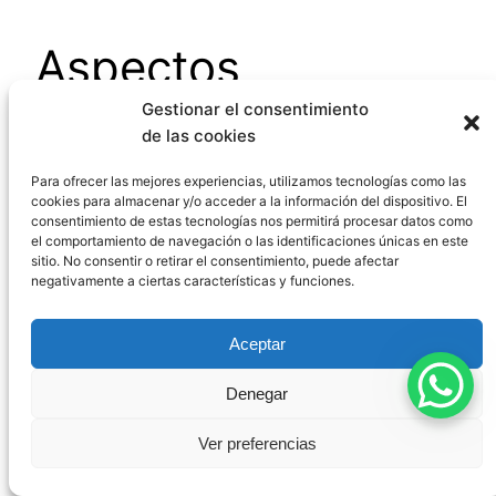
Aspectos
procesales de la
Gestionar el consentimiento
de las cookies
relación deudor-
Para ofrecer las mejores experiencias, utilizamos tecnologías como las
cookies para almacenar y/o acceder a la información del dispositivo. El
fiador
consentimiento de estas tecnologías nos permitirá procesar datos como
el comportamiento de navegación o las identificaciones únicas en este
sitio. No consentir o retirar el consentimiento, puede afectar
negativamente a ciertas características y funciones.
Los efectos de la fianza entre deudor y fiador no
se limitan al ámbito sustantivo, sino que tienen
Aceptar
importantes implicaciones procesales que
Denegar
conviene conocer para una adecuada defensa de
los derechos de ambas partes.
Ver preferencias