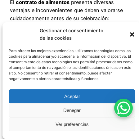
El
contrato de alimentos
presenta diversas
ventajas e inconvenientes que deben valorarse
cuidadosamente antes de su celebración:
Gestionar el consentimiento
Ventajas para el
de las cookies
Para ofrecer las mejores experiencias, utilizamos tecnologías como las
alimentista
cookies para almacenar y/o acceder a la información del dispositivo. El
consentimiento de estas tecnologías nos permitirá procesar datos como
el comportamiento de navegación o las identificaciones únicas en este
sitio. No consentir o retirar el consentimiento, puede afectar
negativamente a ciertas características y funciones.
Seguridad asistencial
: garantiza cuidados
personales durante toda la vida.
Estabilidad
: las prestaciones no dependen
Aceptar
de las vicisitudes económicas del
Denegar
alimentante.
Personalización
: permite adaptar los
Ver preferencias
cuidados a necesidades específicas.
Ventajas fiscales
: posible exención en IRPF