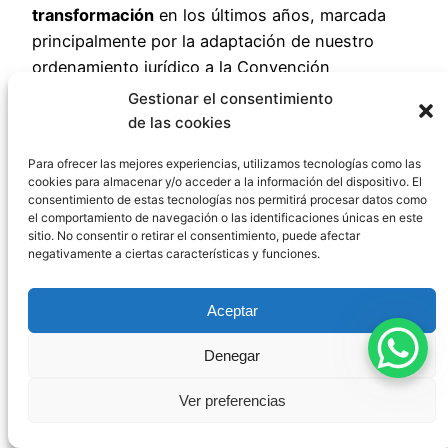
transformación
en los últimos años, marcada
principalmente por la adaptación de nuestro
ordenamiento jurídico a la Convención
Internacional sobre los Derechos de las Personas
Gestionar el consentimiento
con Discapacidad.
de las cookies
Para ofrecer las mejores experiencias, utilizamos tecnologías como las
La Reforma de 2021:
cookies para almacenar y/o acceder a la información del dispositivo. El
consentimiento de estas tecnologías nos permitirá procesar datos como
el comportamiento de navegación o las identificaciones únicas en este
Un Cambio de
sitio. No consentir o retirar el consentimiento, puede afectar
negativamente a ciertas características y funciones.
Paradigma
Aceptar
Denegar
La
Ley 8/2021, de 2 de junio
, por la que se
reforma la legislación civil y procesal para el
Ver preferencias
apoyo a las personas con discapacidad en el
ejercicio de su capacidad jurídica, ha supuesto un