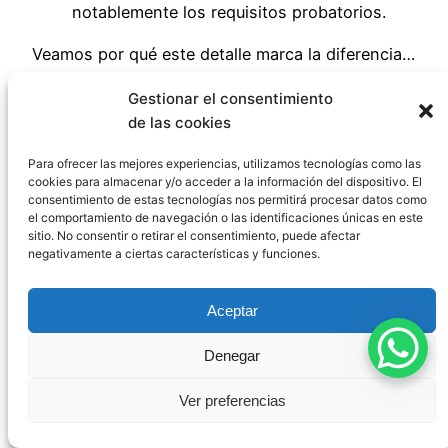
notablemente los requisitos probatorios.
Veamos por qué este detalle marca la diferencia…
Esta jurisprudencia consolida una interpretación
Gestionar el consentimiento
protectora para el depositante, reconociendo la
de las cookies
situación de vulnerabilidad en que se encuentra
quien debe confiar sus bienes a un tercero en
Para ofrecer las mejores experiencias, utilizamos tecnologías como las
cookies para almacenar y/o acceder a la información del dispositivo. El
circunstancias de emergencia.
consentimiento de estas tecnologías nos permitirá procesar datos como
el comportamiento de navegación o las identificaciones únicas en este
sitio. No consentir o retirar el consentimiento, puede afectar
Preguntas
negativamente a ciertas características y funciones.
frecuentes sobre el
Aceptar
depósito necesario
Denegar
Ver preferencias
¿Puede el depositario