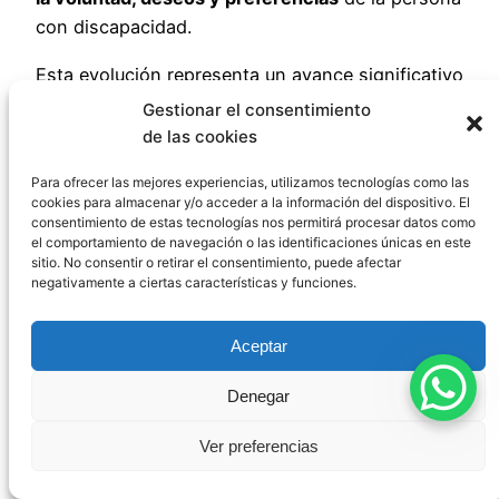
con discapacidad.
Esta evolución representa un avance significativo
en el reconocimiento de los derechos de las
Gestionar el consentimiento
personas con discapacidad, en línea con los
de las cookies
estándares internacionales establecidos por la
Para ofrecer las mejores experiencias, utilizamos tecnologías como las
Convención de Nueva York.
cookies para almacenar y/o acceder a la información del dispositivo. El
consentimiento de estas tecnologías nos permitirá procesar datos como
El nuevo marco jurídico del
ejercicio de la
el comportamiento de navegación o las identificaciones únicas en este
sitio. No consentir o retirar el consentimiento, puede afectar
curatela
supone un desafío para todos los
negativamente a ciertas características y funciones.
operadores jurídicos: jueces, fiscales, abogados,
notarios y, por supuesto, curadores. Todos
Aceptar
debemos adaptar nuestra mentalidad y práctica
profesional a este nuevo paradigma que prioriza
Denegar
la autonomía y el desarrollo personal de las
personas con discapacidad.
Ver preferencias
La correcta aplicación de estas normas