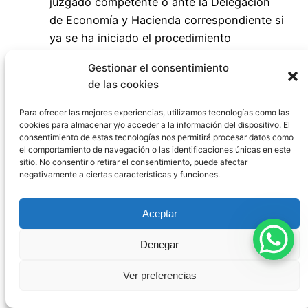
juzgado competente o ante la Delegación
de Economía y Hacienda correspondiente si
ya se ha iniciado el procedimiento
administrativo.
Gestionar el consentimiento
de las cookies
Si quieres denunciar
Para ofrecer las mejores experiencias, utilizamos tecnologías como las
cookies para almacenar y/o acceder a la información del dispositivo. El
un bien vacante
consentimiento de estas tecnologías nos permitirá procesar datos como
el comportamiento de navegación o las identificaciones únicas en este
sitio. No consentir o retirar el consentimiento, puede afectar
negativamente a ciertas características y funciones.
Reúne información
sobre el bien
(ubicación, descripción, tiempo de
Aceptar
abandono).
Denegar
Presenta la denuncia
ante la Delegación de
Economía y Hacienda de la provincia donde
Ver preferencias
se encuentre el bien.
Sigue el procedimiento
para, en su caso,