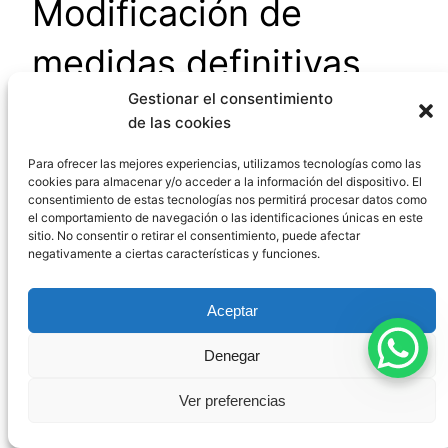
Modificación de
medidas definitivas
Gestionar el consentimiento
de las cookies
Las medidas definitivas establecidas en
sentencia pueden ser
modificadas
cuando se
Para ofrecer las mejores experiencias, utilizamos tecnologías como las
cookies para almacenar y/o acceder a la información del dispositivo. El
produzca una
alteración sustancial
de las
consentimiento de estas tecnologías nos permitirá procesar datos como
circunstancias (artículo 91 del Código Civil).
el comportamiento de navegación o las identificaciones únicas en este
sitio. No consentir o retirar el consentimiento, puede afectar
negativamente a ciertas características y funciones.
Para que proceda esta modificación, deben darse
los siguientes requisitos:
Aceptar
Cambio de circunstancias
sustancial
Cambio
permanente
(no temporal)
Denegar
Cambio
imprevisible
al tiempo de fijarse las
Ver preferencias
medidas
Cambio no
provocado
voluntariamente por