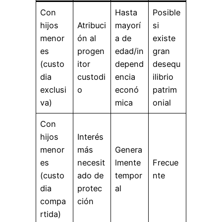
Con
Hasta
Posible
hijos
Atribuci
mayorí
si
menor
ón al
a de
existe
es
progen
edad/in
gran
(custo
itor
depend
desequ
dia
custodi
encia
ilibrio
exclusi
o
econó
patrim
va)
mica
onial
Con
hijos
Interés
menor
más
Genera
es
necesit
lmente
Frecue
(custo
ado de
tempor
nte
dia
protec
al
compa
ción
rtida)