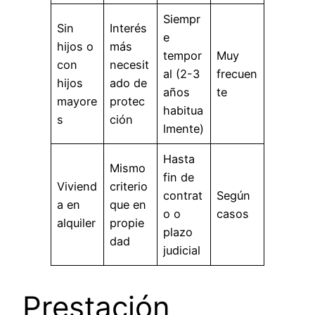
Siempr
Sin
Interés
e
hijos o
más
tempor
Muy
con
necesit
al (2-3
frecuen
hijos
ado de
años
te
mayore
protec
habitua
s
ción
lmente)
Hasta
Mismo
fin de
Viviend
criterio
contrat
Según
a en
que en
o o
casos
alquiler
propie
plazo
dad
judicial
Prestación